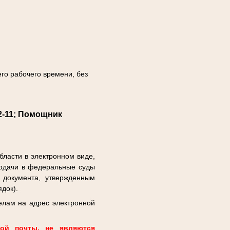
его рабочего времени, без
82-11; Помощник
бласти в электронном виде,
дачи в федеральные суды
 документа, утвержденным
док).
елам на адрес электронной
ной почты, не являются