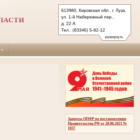
613980, Кировская обл., г. Луза,
ул. 1-й Набережный пер.,
ЛАСТИ
д. 22 А
Тел.: (83346) 5-82-12
luzsud@mail.ru
развернуть
Запросы ОПФР по постановлению
Правительства РФ от 28.06.2021 №
1037