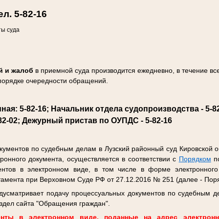
ел. 5
-82-16
ты суда
ий и жалоб
в приемной суда производится ежедневно, в течение вс
 порядке очередности обращений.
ая: 5-82-16; Начальник отдела судопроизводства - 5-
-82-02; Дежурный пристав по ОУПДС - 5-82-16
ументов по судебным делам в Лузский районный суд Кировской о
ронного документа, осуществляется в соответствии с
Порядком
по
нтов в электронном виде, в том числе в форме электронного
амента при Верховном Суде РФ от 27.12.2016 № 251 (далее - Поря
дусматривает подачу процессуальных документов по судебным д
аздел сайта "Обращения граждан".
нты в электронном виде, поданные на адрес электрон